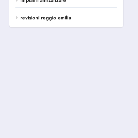
impianti antizanzare
revisioni reggio emilia