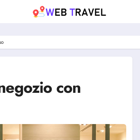
so
negozio con