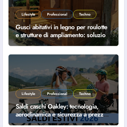
Lifestyle
Professional
Techno
Gusci abitativi in legno per roulotte
e strutture di ampliamento: soluzioni
prefabbricate stabili e coibentate per
elevare il soggiorno all’aria aperta
Lifestyle
Professional
Techno
Saldi caschi Oakley: tecnologia,
aerodinamica e sicurezza a prezzo
ridotto