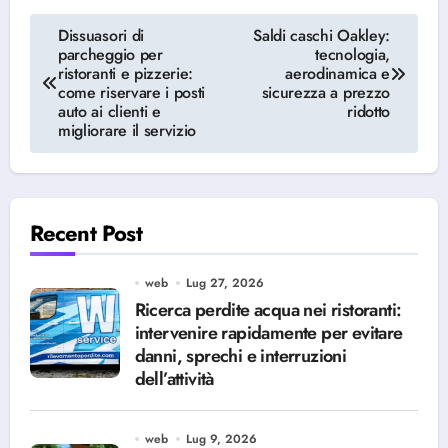
Navigazione
Dissuasori di
Saldi caschi Oakley:
parcheggio per
tecnologia,
articoli
ristoranti e pizzerie:
aerodinamica e
come riservare i posti
sicurezza a prezzo
auto ai clienti e
ridotto
migliorare il servizio
Recent Post
web
Lug 27, 2026
Ricerca perdite acqua nei ristoranti:
intervenire rapidamente per evitare
danni, sprechi e interruzioni
dell’attività
web
Lug 9, 2026